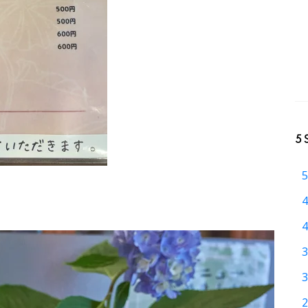
5 
5
4
4
3
3
2