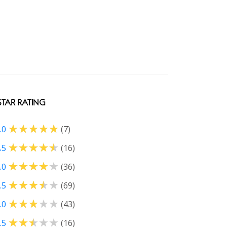
STAR RATING
.0
(7)
.5
(16)
.0
(36)
.5
(69)
.0
(43)
.5
(16)