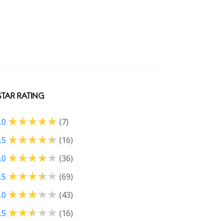
STAR RATING
.0
(7)
.5
(16)
.0
(36)
.5
(69)
.0
(43)
.5
(16)