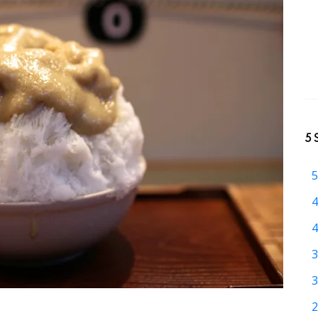
5 
5
4
4
3
3
2