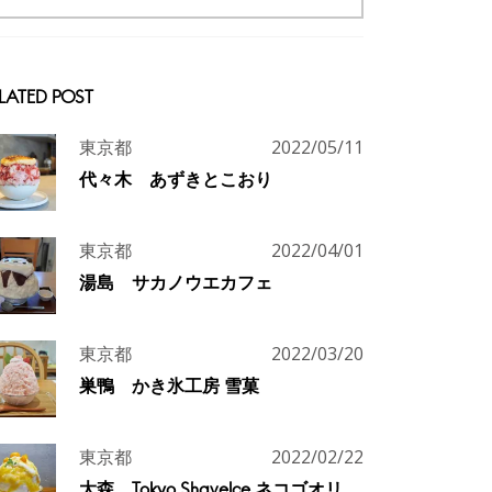
LATED POST
東京都
2022/05/11
代々木 あずきとこおり
東京都
2022/04/01
湯島 サカノウエカフェ
東京都
2022/03/20
巣鴨 かき氷工房 雪菓
東京都
2022/02/22
大森 Tokyo ShaveIce ネコゴオリ