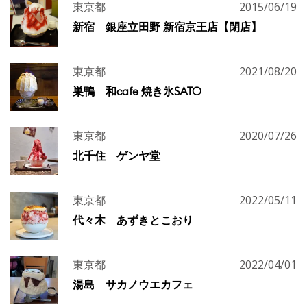
東京都
2015/06/19
新宿 銀座立田野 新宿京王店【閉店】
東京都
2021/08/20
巣鴨 和cafe 焼き氷SATO
東京都
2020/07/26
北千住 ゲンヤ堂
東京都
2022/05/11
代々木 あずきとこおり
東京都
2022/04/01
湯島 サカノウエカフェ