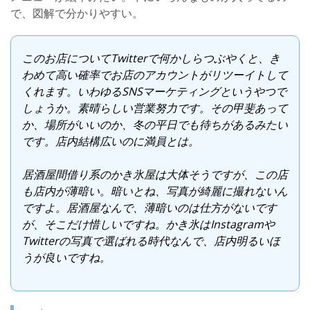
で、図解で分かりやすい。
このお店についてTwitterで何かしらつぶやくと、き
わめて高い確率でお店のアカウントがリツーイトして
くれます。いわゆるSNSマーケティングというやつで
しょうか。素晴らしい営業努力です。その甲斐あって
か、場所がいいのか、冬の平日でも待ちがあるみたい
です。店内結構広いのに満員とは。
居酒屋間借り系のかき氷屋は大体そうですが、この店
も店内が薄暗い。暗いとね、写真が綺麗に撮れないん
ですよ。居酒屋なんで、薄暗いのは仕方がないです
が、そこだけ惜しいですね。かき氷はInstagramや
Twitterの写真で選ばれる時代なんで、店内明るいほ
うが良いですね。